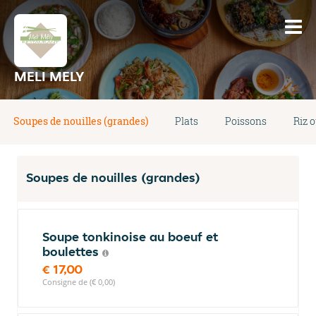
MELI MELY
Soupes de nouilles (grandes)
Plats
Poissons
Riz o
Soupes de nouilles (grandes)
Soupe tonkinoise au boeuf et
boulettes
€ 17,00
Consigne de (€ 0,00)