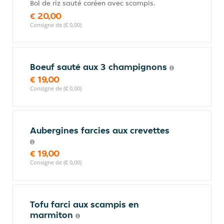
Bol de riz sauté coréen avec scampis.
€ 20,00
Consigne de (€ 0,00)
Boeuf sauté aux 3 champignons
€ 19,00
Consigne de (€ 0,00)
Aubergines farcies aux crevettes
€ 19,00
Consigne de (€ 0,00)
Tofu farci aux scampis en
marmiton