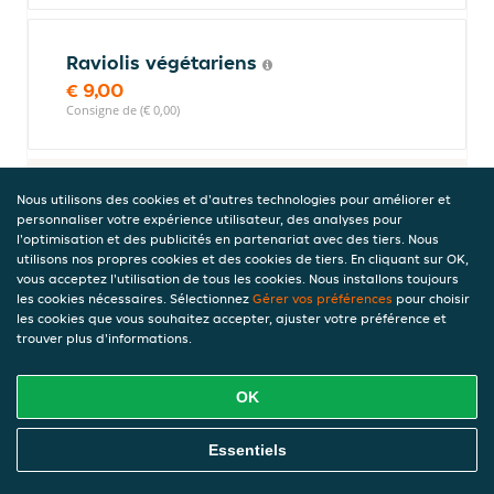
Raviolis végétariens
€ 9,00
Consigne de (€ 0,00)
Desserts
Nous utilisons des cookies et d'autres technologies pour améliorer et
personnaliser votre expérience utilisateur, des analyses pour
l'optimisation et des publicités en partenariat avec des tiers. Nous
utilisons nos propres cookies et des cookies de tiers. En cliquant sur OK,
vous acceptez l'utilisation de tous les cookies. Nous installons toujours
Nems au chocolat fondant
les cookies nécessaires. Sélectionnez
Gérer vos préférences
pour choisir
€ 8,00
les cookies que vous souhaitez accepter, ajuster votre préférence et
Consigne de (€ 0,00)
trouver plus d'informations.
OK
Litchis
Commandez En Ligne
Essentiels
Au sirop.
€ 6,00